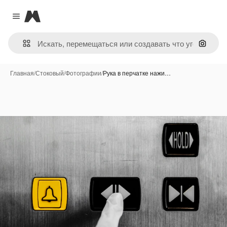
Magnific
Close menu
Поиск 
Главная
/
Стоковый
/
Фотографии
/
Рука в перчатке нажи…