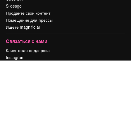
Slidesgo
Продайте свой контент
Помещение для прессы
Ищете magnific.ai
Связаться с нами
Клиентская поддержка
Instagram
YouTube
LinkedIn
TikTok
Discord
X
Reddit
Copyright © 2010-
2026
Freepik Company S.L.U.
Все права защищены
.