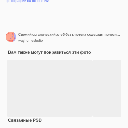
фотографий на основе ИИ
.
Свежий органический хлеб без глютена содержит полезные ингредиенты, изготовлен из рафинированной муки, без подсластителей и растительных масел, может использоваться как часть сбалансированной диеты. Ржаной овсяный хлеб на закваске из цельнозерновой муки
wayhomestudio
Вам также могут понравиться эти фото
Связанные PSD