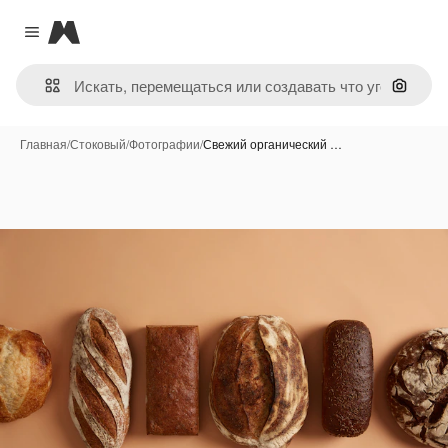
Magnific
Close menu
Поиск 
Главная
/
Стоковый
/
Фотографии
/
Свежий органический …