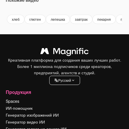
Premium
Premium
Premium
Premium
Сгенериров
хлеб
глютен
лепешка
завтрак
пекарня
греч
Креативная платформа для создания ваших лучших работ.
Более 1 миллиона подписчиков среди креаторов,
предприятий, агентств и студий.
Pусский
Продукция
Spaces
ИИ-помощник
Генератор изображений ИИ
Генератор видео ИИ
Генератор голоса на основе ИИ