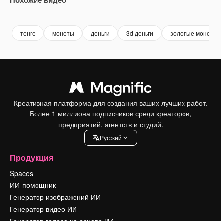
Premium
Premium
Premium
Premium
тенге
монеты
деньги
3d деньги
золотые монеты
Креативная платформа для создания ваших лучших работ.
Более 1 миллиона подписчиков среди креаторов,
предприятий, агентств и студий.
Pусский
Продукция
Spaces
ИИ-помощник
Генератор изображений ИИ
Генератор видео ИИ
Генератор голоса на основе ИИ