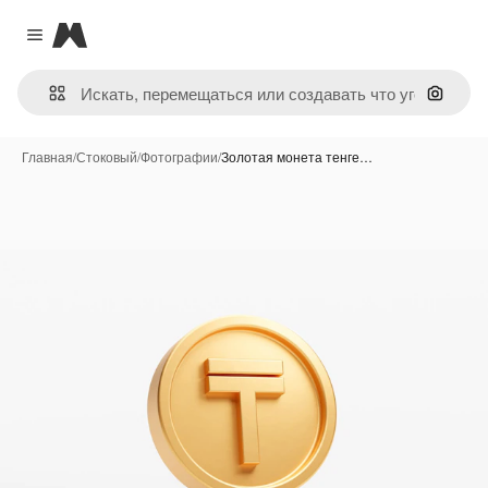
Magnific
Close menu
Поиск 
Главная
/
Стоковый
/
Фотографии
/
Золотая монета тенге…