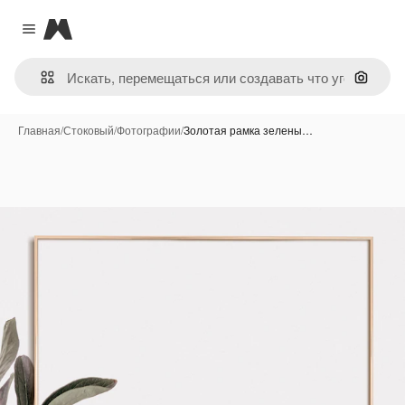
Magnific
Close menu
Поиск 
Главная
/
Стоковый
/
Фотографии
/
Золотая рамка зелены…