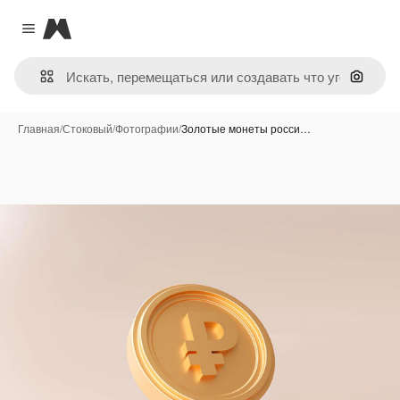
Magnific
Close menu
Поиск 
Главная
/
Стоковый
/
Фотографии
/
Золотые монеты росси…