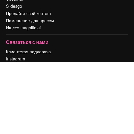
Slidesgo
Продайте свой контент
Помещение для прессы
Ищете magnific.ai
Связаться с нами
Клиентская поддержка
Instagram
YouTube
LinkedIn
TikTok
Discord
X
Reddit
Copyright © 2010-
2026
Freepik Company S.L.U.
Все права защищены
.