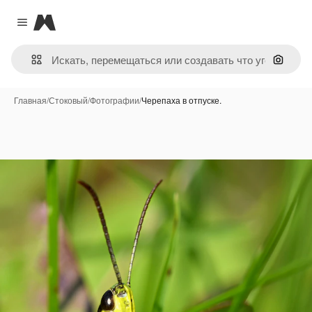
Magnific
Close menu
Поиск 
Главная
/
Стоковый
/
Фотографии
/
Черепаха в отпуске.