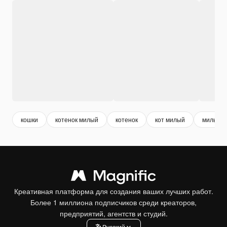
кошки
котенок милый
котенок
кот милый
милые о
Креативная платформа для создания ваших лучших работ.
Более 1 миллиона подписчиков среди креаторов,
предприятий, агентств и студий.
Pусский