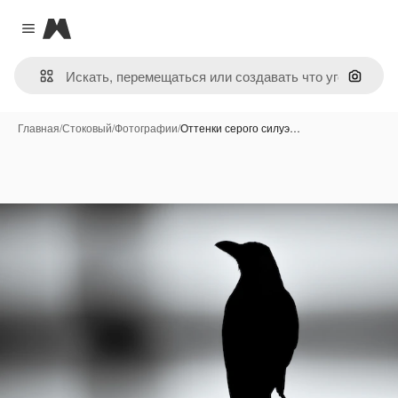
Magnific
Close menu
Поиск 
Главная
/
Стоковый
/
Фотографии
/
Оттенки серого силуэ…