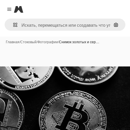
Magnific
Close menu
Поиск 
Главная
/
Стоковый
/
Фотографии
/
Снимок золотых и сер…