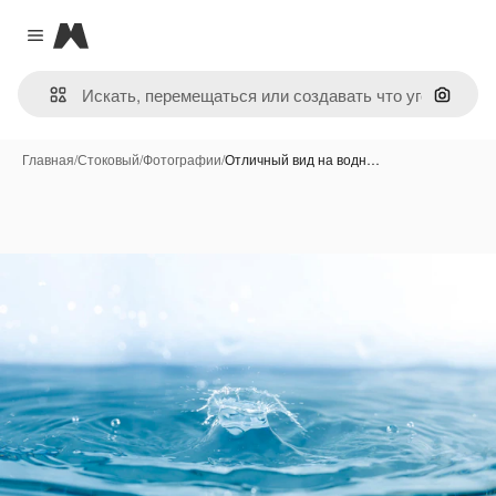
Magnific
Close menu
Поиск 
Главная
/
Стоковый
/
Фотографии
/
Отличный вид на водн…