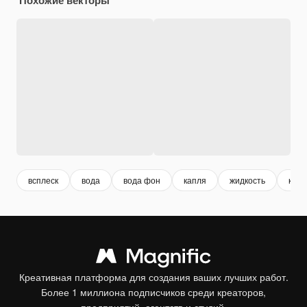
всплеск
вода
вода фон
капля
жидкость
капе
Креативная платформа для создания ваших лучших работ.
Более 1 миллиона подписчиков среди креаторов,
предприятий, агентств и студий.