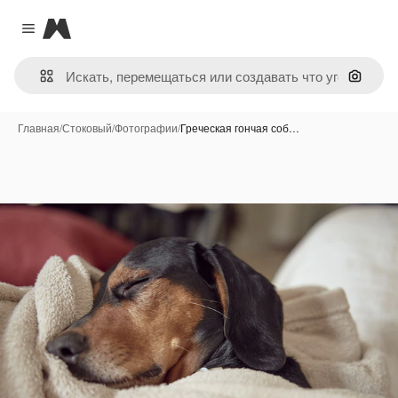
Magnific
Close menu
Поиск 
Главная
/
Стоковый
/
Фотографии
/
Греческая гончая соб…