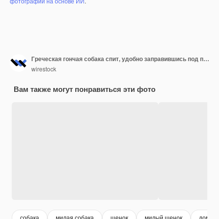
фотографий на основе ИИ
.
Греческая гончая собака спит, удобно заправившись под полотенце
wirestock
Вам также могут понравиться эти фото
собака
милая собака
щенок
милый щенок
домаш