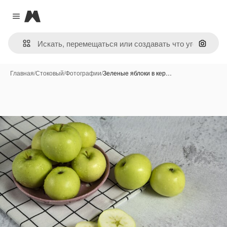
Magnific
Close menu
Поиск 
Главная
/
Стоковый
/
Фотографии
/
Зеленые яблоки в кер…