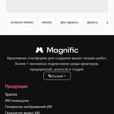
зеленое яблоко
яблоко
фон фрукты
фрукты
вита
Креативная платформа для создания ваших лучших работ.
Более 1 миллиона подписчиков среди креаторов,
предприятий, агентств и студий.
Pусский
Продукция
Spaces
ИИ-помощник
Генератор изображений ИИ
Генератор видео ИИ