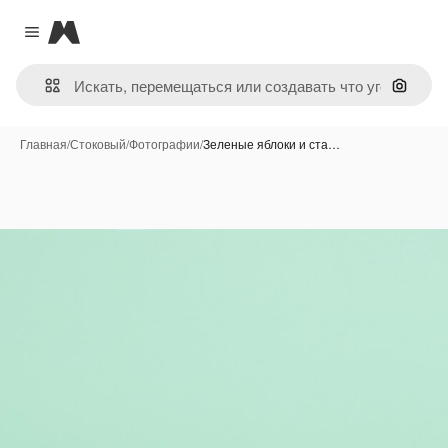
Magnific
Close menu
Поиск 
Главная
/
Стоковый
/
Фотографии
/
Зеленые яблоки и ста…