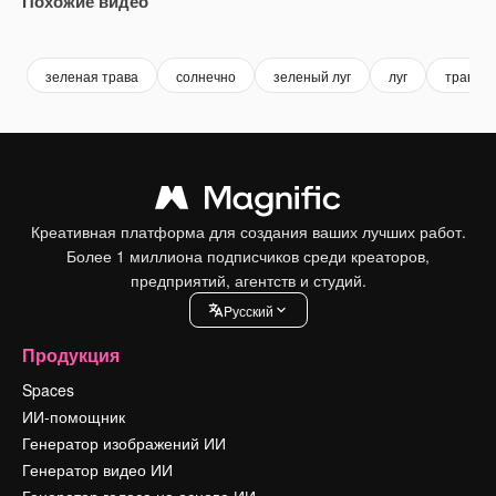
Похожие видео
Premium
Premium
Premium
Premium
зеленая трава
солнечно
зеленый луг
луг
трава 
Креативная платформа для создания ваших лучших работ.
Более 1 миллиона подписчиков среди креаторов,
предприятий, агентств и студий.
Pусский
Продукция
Spaces
ИИ-помощник
Генератор изображений ИИ
Генератор видео ИИ