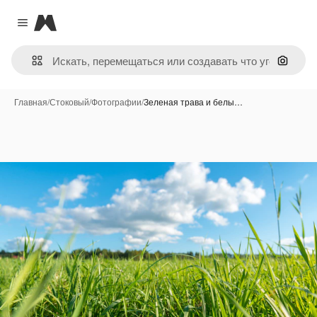
Magnific
Close menu
Поиск 
Главная
/
Стоковый
/
Фотографии
/
Зеленая трава и белы…