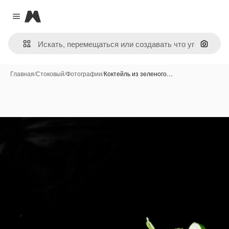
Magnific
Close menu
Поиск 
Главная
/
Стоковый
/
Фотографии
/
Коктейль из зеленого…