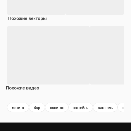
Похожие векторы
Похожие видео
Premium
Premium
Premium
Premium
мохито
бар
напиток
коктейль
алкоголь
smoo