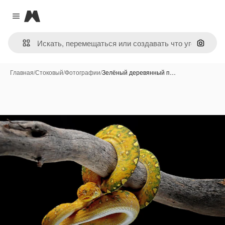
Magnific
Close menu
Поиск 
Главная
/
Стоковый
/
Фотографии
/
Зелёный деревянный п…