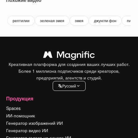
Premium
Premium
Premium
Premium
рептилии
зеленая змея
змея
джунгли фон
питон
Креативная платформа для создания ваших лучших работ.
Более 1 миллиона подписчиков среди креаторов,
предприятий, агентств и студий.
Pусский
Продукция
Spaces
ИИ-помощник
Генератор изображений ИИ
Генератор видео ИИ
Генератор голоса на основе ИИ