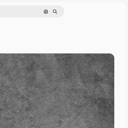
Поиск по изображению
Поиск