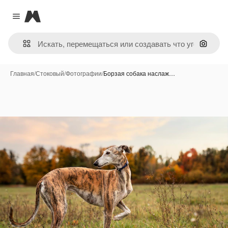
Magnific
Close menu
Поиск 
Главная
/
Стоковый
/
Фотографии
/
Борзая собака наслаж…