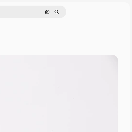
Поиск по изображению
Поиск