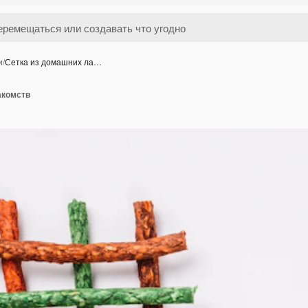
и
/
Сетка из домашних ла…
акомств