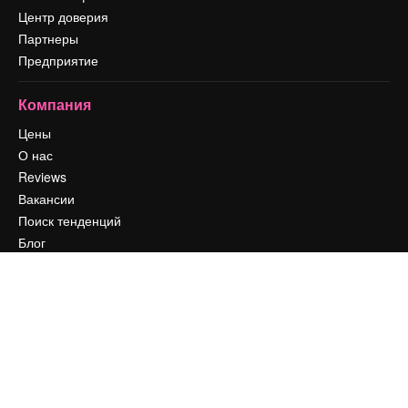
Центр доверия
Партнеры
Предприятие
Компания
Цены
О нас
Reviews
Вакансии
Поиск тенденций
Блог
События
Slidesgo
Продайте свой контент
Помещение для прессы
Ищете magnific.ai
Связаться с нами