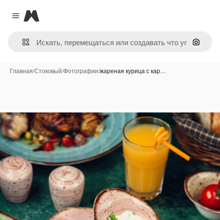
Magnific
Close menu
Поиск 
Главная
/
Стоковый
/
Фотографии
/
жареная курица с кар…