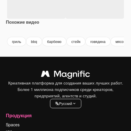
Похожие видео
Premium
Premium
Сгенерировано с помощью ИИ
Premium
Premium
Сгенериров
гриль
bbq
барбекю
стейк
говядина
мясо
Креативная платформа для создания ваших лучших работ.
Более 1 миллиона подписчиков среди креаторов,
предприятий, агентств и студий.
Pусский
Продукция
Spaces