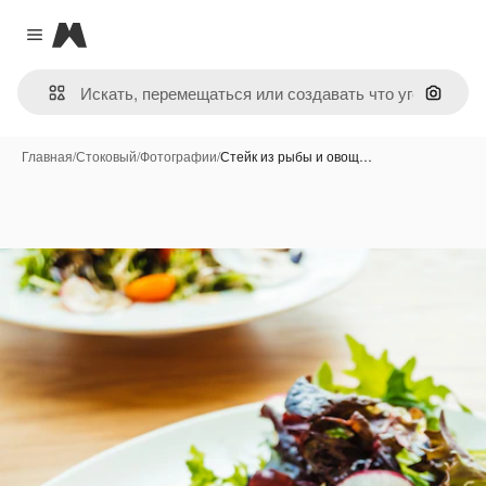
Magnific
Close menu
Поиск 
Главная
/
Стоковый
/
Фотографии
/
Стейк из рыбы и овощ…