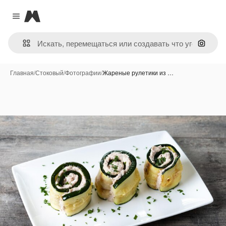
Magnific
Close menu
Поиск 
Главная
/
Стоковый
/
Фотографии
/
Жареные рулетики из …