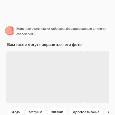
Жареные рулетики из кабачков, фаршированные сливочным сыром и тунцом на деревянном столе
chandlervid85
Вам также могут понравиться эти фото
блюдо
петрушка
питание
здоровое питание
еда