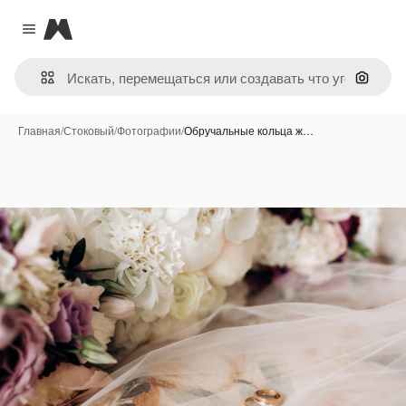
Magnific
Close menu
Поиск 
Главная
/
Стоковый
/
Фотографии
/
Обручальные кольца ж…