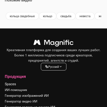
Premium
Premium
Premium
Premium
кольца свадебные
кольцо
свадьба
невеста
жених
Креативная платформа для создания ваших лучших работ.
Более 1 миллиона подписчиков среди креаторов,
предприятий, агентств и студий.
Pусский
Продукция
Spaces
ИИ-помощник
Генератор изображений ИИ
Генератор видео ИИ
Генератор голоса на основе ИИ