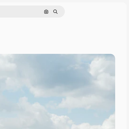
Поиск по изображению
Поиск