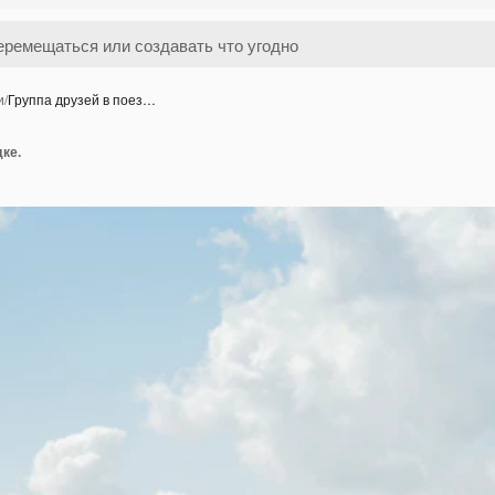
и
/
Группа друзей в поез…
дке.