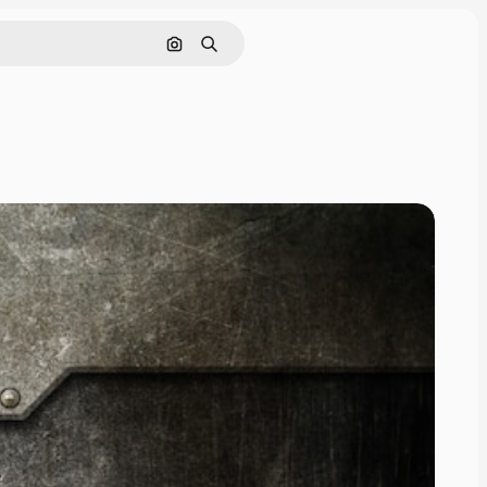
Поиск по изображению
Поиск