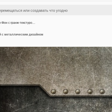
и
/
Фон с гранж-текстуро…
ой с металлическим дизайном