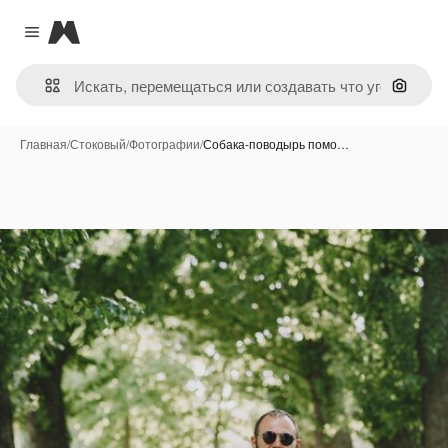
Magnific
Close menu
Поиск 
Главная
/
Стоковый
/
Фотографии
/
Собака-поводырь помо…