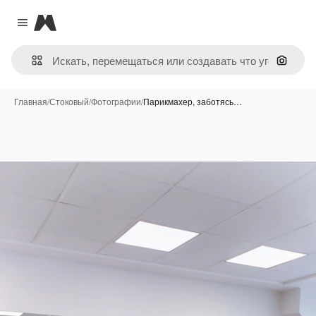
Magnific
Close menu
Поиск 
Главная
/
Стоковый
/
Фотографии
/
Парикмахер, заботясь…