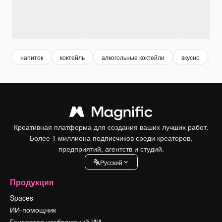
напиток
коктейль
алкогольные коктейли
вкусно
н
Креативная платформа для создания ваших лучших работ.
Более 1 миллиона подписчиков среди креаторов,
предприятий, агентств и студий.
Pусский
Продукция
Spaces
ИИ-помощник
Генератор изображений ИИ