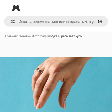
Magnific
Close menu
Поиск 
Главная
/
Стоковый
/
Фотографии
/
Рука сбрасывает кусо…