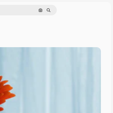
Поиск по изображению
Поиск