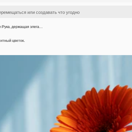
и
/
Рука, держащая элега…
нтный цветок.