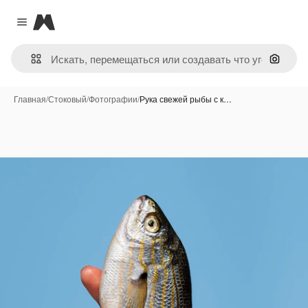
Magnific
Close menu
Поиск 
Главная
/
Стоковый
/
Фотографии
/
Рука свежей рыбы с к…