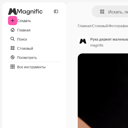
Создать
Главная
/
Стоковый
/
Фотографи
Главная
Поиск
Рука держит маленьк
magnific
Стоковый
Посмотреть
Все инструменты