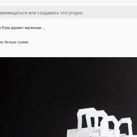
и
/
Рука держит маленьки…
ие белые сумки