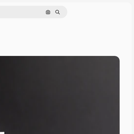
Поиск по изображению
Поиск