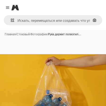
Magnific
Close menu
Поиск 
Главная
/
Стоковый
/
Фотографии
/
Рука держит полиэтил…