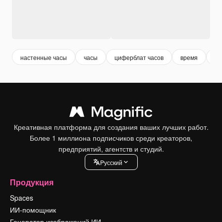
настенные часы
часы
циферблат часов
время
ци
Креативная платформа для создания ваших лучших работ.
Более 1 миллиона подписчиков среди креаторов,
предприятий, агентств и студий.
Pусский
Продукция
Spaces
ИИ-помощник
Генератор изображений ИИ