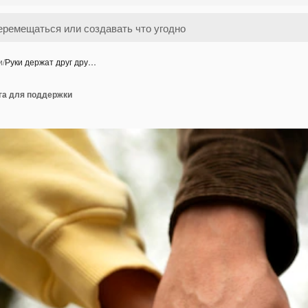
и
/
Руки держат друг дру…
га для поддержки