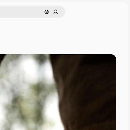
Поиск по изображению
Поиск