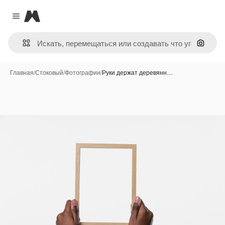
Magnific
Close menu
Поиск 
Главная
/
Стоковый
/
Фотографии
/
Руки держат деревянн…