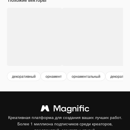
декоративный
орнамент
орнаментальный
декоративн
Креативная платформа для создания ваших лучших работ.
Более 1 миллиона подписчиков среди креаторов,
предприятий, агентств и студий.