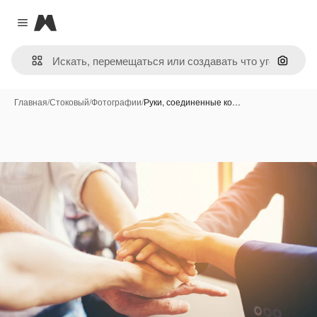
Magnific
Close menu
Поиск 
Главная
/
Стоковый
/
Фотографии
/
Руки, соединенные ко…