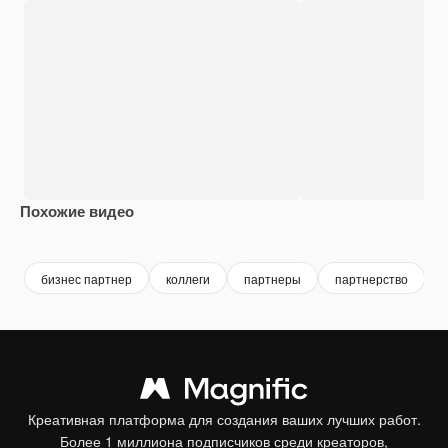
Похожие видео
Premium
Premium
Premium
Premium
бизнес партнер
коллеги
партнеры
партнерство
Креативная платформа для создания ваших лучших работ.
Более 1 миллиона подписчиков среди креаторов,