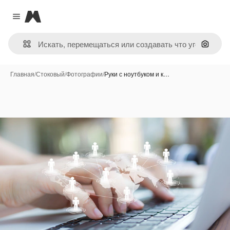
Magnific
Close menu
Поиск 
Главная
/
Стоковый
/
Фотографии
/
Руки с ноутбуком и к…