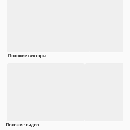
Похожие векторы
Похожие видео
Premium
Premium
Premium
Premium
Сгенериров