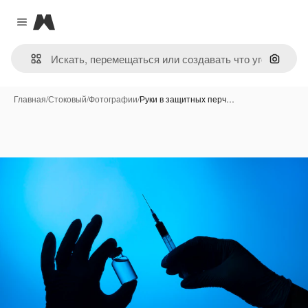
Magnific
Close menu
Поиск 
Главная
/
Стоковый
/
Фотографии
/
Руки в защитных перч…