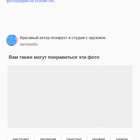
фотографий на основе ИИ
.
Красивый актер позирует в студии с оружием.
senivpetro
Вам также могут понравиться эти фото
пистолет
детектив
гангстер
оружие
шпион