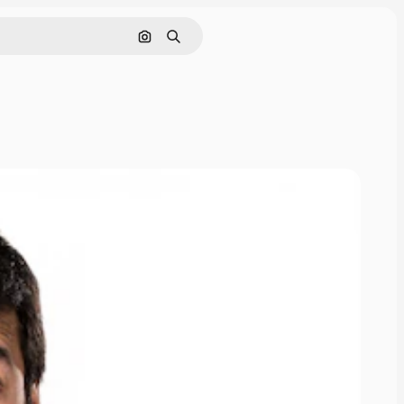
Поиск по изображению
Поиск