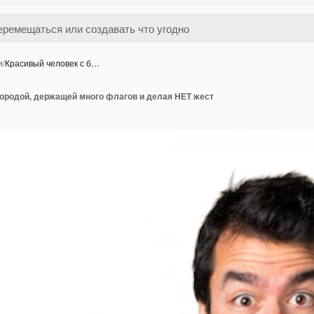
и
/
Красивый человек с б…
бородой, держащей много флагов и делая НЕТ жест