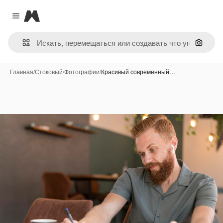
Magnific
Close menu
Поиск 
Главная
/
Стоковый
/
Фотографии
/
Красивый современный…