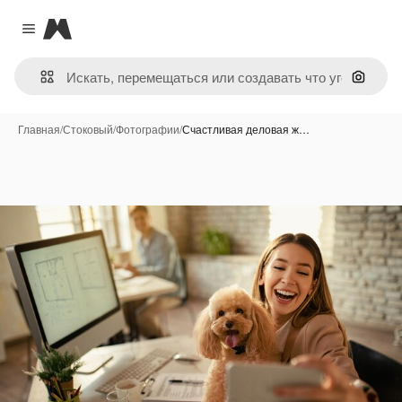
Magnific
Close menu
Поиск 
Главная
/
Стоковый
/
Фотографии
/
Счастливая деловая ж…