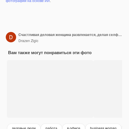
фотографий на основе ИИ
.
Счастливая деловая женщина развлекается, делая селфи со своей собакой в офисе
Drazen Zigic
Вам также могут понравиться эти фото
деловые люди
работа
в офисе
business woman
б