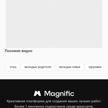
Похожие видео
Premium
Premium
Premium
Premium
отец
молодые родители
молодая семья
здоровая сем
Креативная платформа для создания ваших лучших работ.
Более 1 миллиона подписчиков среди креаторов,