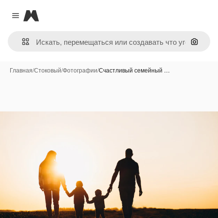
Magnific
Close menu
Поиск 
Главная
/
Стоковый
/
Фотографии
/
Счастливый семейный …