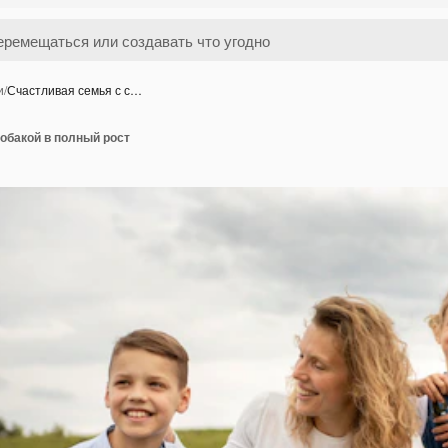
и
/
Счастливая семья с с…
обакой в полный рост