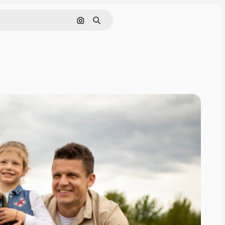
Поиск по изображению
Поиск