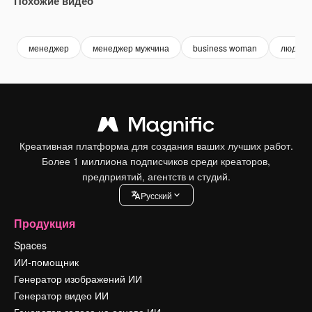
Похожие видео
Premium
Premium
Premium
Premium
менеджер
менеджер мужчина
business woman
люди у
Креативная платформа для создания ваших лучших работ.
Более 1 миллиона подписчиков среди креаторов,
предприятий, агентств и студий.
Pусский
Продукция
Spaces
ИИ-помощник
Генератор изображений ИИ
Генератор видео ИИ