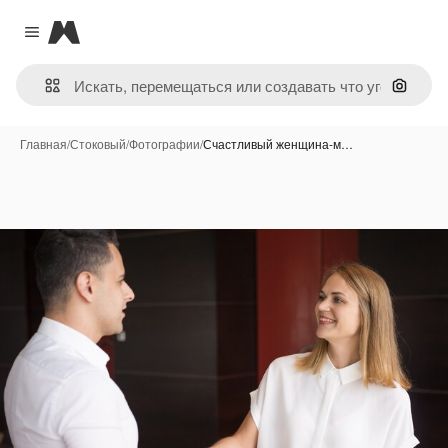
Magnific
Close menu
Поиск 
Главная
/
Стоковый
/
Фотографии
/
Счастливый женщина-м…