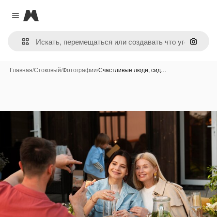
Magnific
Close menu
Поиск 
Главная
/
Стоковый
/
Фотографии
/
Счастливые люди, сид…