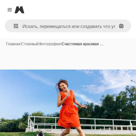
Magnific
Close menu
Поиск 
Главная
/
Стоковый
/
Фотографии
/
Счастливая красивая …