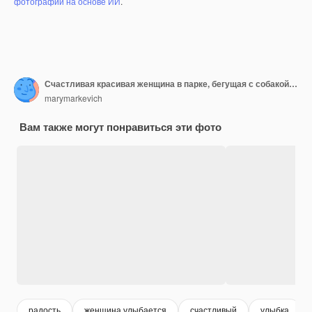
фотографий на основе ИИ
.
Счастливая красивая женщина в парке, бегущая с собакой бостон-терьера, улыбающееся позитивное настроение, модный летний стиль, в оранжевом платье, игра с домашним животным, веселье, красочные, активные каникулы на выходных, кроссовки
marymarkevich
Вам также могут понравиться эти фото
радость
женщина улыбается
счастливый
улыбка