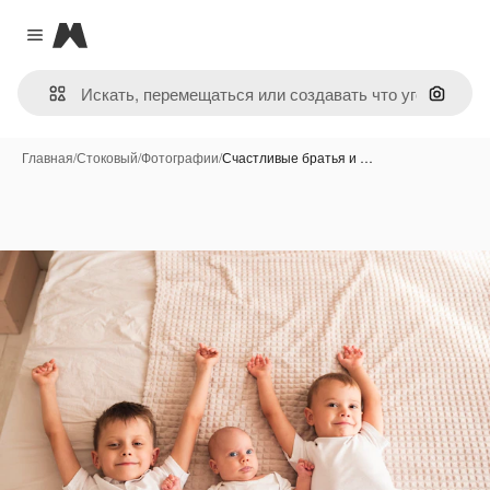
Magnific
Close menu
Поиск 
Главная
/
Стоковый
/
Фотографии
/
Счастливые братья и …