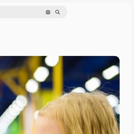
Поиск по изображению
Поиск