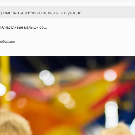
и
/
Счастливые малыши об…
 обедают