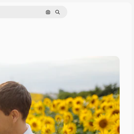
Поиск по изображению
Поиск